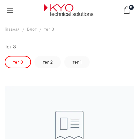
0
Главная
Блог
тег 3
тег 3
тег 3
тег 2
тег 1