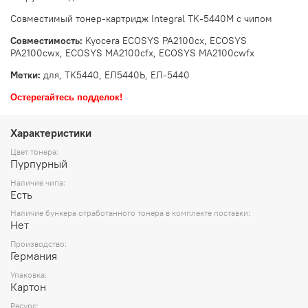
Совместимый тонер-картридж Integral TK-5440M с чипом
Совместимость:
Kyocera ECOSYS PA2100cx, ECOSYS
PA2100cwx, ECOSYS MA2100cfx, ECOSYS MA2100cwfx
Метки:
для, TK5440, ЕЛ5440Ь, ЕЛ-5440
Остерегайтесь подделок!
Характеристики
Цвет тонера:
Пурпурный
Наличие чипа:
Есть
Наличие бункера отработанного тонера в комплекте поставки:
Нет
Производство:
Германия
Упаковка:
Картон
Ресурс: