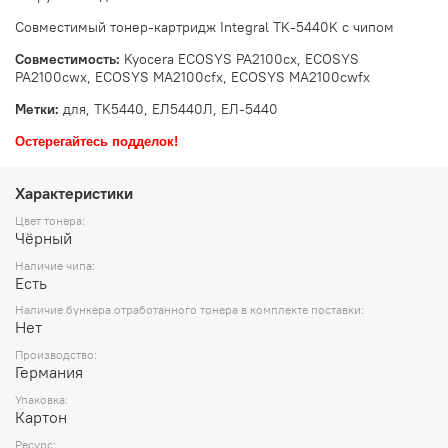
Совместимый тонер-картридж Integral TK-5440K с чипом
Совместимость:
Kyocera ECOSYS PA2100cx, ECOSYS
PA2100cwx, ECOSYS MA2100cfx, ECOSYS MA2100cwfx
Метки:
для, TK5440, ЕЛ5440Л, ЕЛ-5440
Остерегайтесь подделок!
Характеристики
Цвет тонера:
Чёрный
Наличие чипа:
Есть
Наличие бункера отработанного тонера в комплекте поставки:
Нет
Производство:
Германия
Упаковка:
Картон
Ресурс: