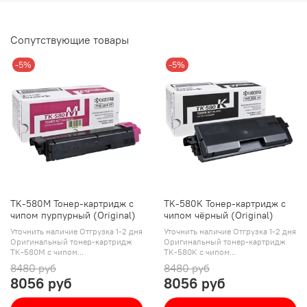
Сопутствующие товары
-5%
-5%
TK-580M Тонер-картридж с
TK-580K Тонер-картридж с
чипом пурпурный (Original)
чипом чёрный (Original)
Уточнить наличие Отгрузка 1-2 дня
Уточнить наличие Отгрузка 1-2 дня
Оригинальный тонер-картридж
Оригинальный тонер-картридж
TK-580M с чипом...
TK-580K с чипом...
8480 руб
8480 руб
8056 руб
8056 руб