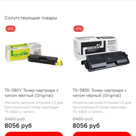
Сопутствующие товары
-5%
-5%
TK-580Y Тонер-картридж с
TK-580K Тонер-картридж с
чипом жёлтый (Original)
чипом чёрный (Original)
Уточнить наличие Отгрузка 1-2 дня
Уточнить наличие Отгрузка 1-2 дня
Оригинальный тонер-картридж
Оригинальный тонер-картридж
TK-580Y с чипом...
TK-580K с чипом...
8480 руб
8480 руб
8056 руб
8056 руб