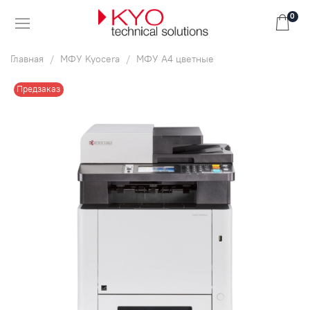
0
Главная
МФУ Kyocera
МФУ А4 цветные
Предзаказ