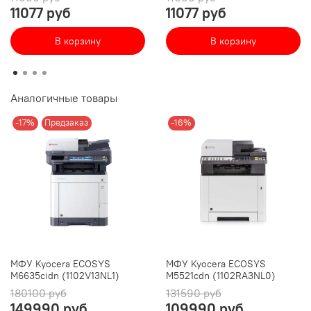
11077 руб
11077 руб
В корзину
В корзину
Аналогичные товары
-17%
Предзаказ
-16%
МФУ Kyocera ECOSYS
МФУ Kyocera ECOSYS
M6635cidn (1102V13NL1)
M5521cdn (1102RA3NL0)
180100 руб
131590 руб
149990 руб
109990 руб