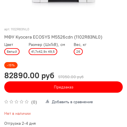
арт.
1102R83NL0
МФУ Kyocera ECOSYS M5526cdn (1102R83NL0)
Цвет
Размер (ШхГхВ), см
Вес, кг
Белый
41,7х42,9х 49,5
26
-15%
82890.00 руб
97050.00 руб
Предзаказ
Добавить в сравнение
(0)
Нет в наличии
Отгрузка 2-4 дня