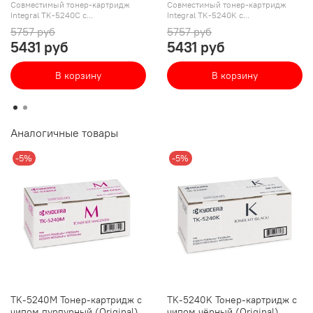
Совместимый тонер-картридж
Совместимый тонер-картридж
Integral TK-5240C с...
Integral TK-5240K с...
5757 руб
5757 руб
5431 руб
5431 руб
В корзину
В корзину
Аналогичные товары
-5%
-5%
TK-5240M Тонер-картридж с
TK-5240K Тонер-картридж с
чипом пурпурный (Original)
чипом чёрный (Original)