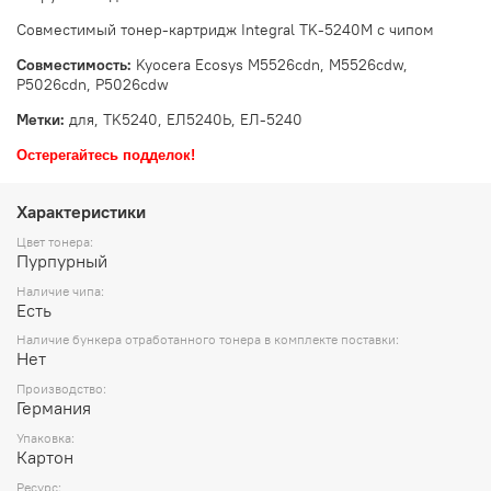
Совместимый тонер-картридж Integral TK-5240M с чипом
Совместимость:
Kyocera Ecosys M5526cdn, M5526cdw,
P5026cdn, P5026cdw
Метки:
для, TK5240, ЕЛ5240Ь, ЕЛ-5240
Остерегайтесь подделок!
Характеристики
Цвет тонера:
Пурпурный
Наличие чипа:
Есть
Наличие бункера отработанного тонера в комплекте поставки:
Нет
Производство:
Германия
Упаковка:
Картон
Ресурс: