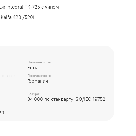
ж Integral TK-725 с чипом
Kalfa 420i/520i
Наличие чипа:
Есть
 тонера в
Производство:
Германия
Ресурс:
34 000 по стандарту ISO/IEC 19752
20i