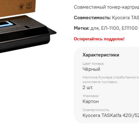
Совместимый тонер-картрид
Совместимость:
Kyocera TAS
Метки:
для, ЕЛ-1100, ЕЛ1100
Остерегайтесь подделок!
Характеристики
Цвет тонера:
Чёрный
Наличие бункера отработанного
комплекте поставки:
2 шт.
Упаковка:
Картон
Совместимость:
Kyocera TASKalfa 420i/5