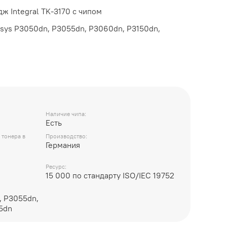
 Integral TK-3170 с чипом
sys P3050dn, P3055dn, P3060dn, P3150dn,
Наличие чипа:
Есть
 тонера в
Производство:
Германия
Ресурс:
15 000 по стандарту ISO/IEC 19752
, P3055dn,
5dn