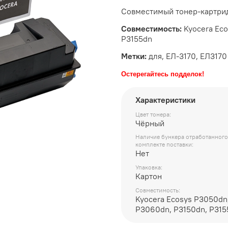
Совместимый тонер-картридж
Совместимость:
Kyocera Eco
P3155dn
Метки:
для, ЕЛ-3170, ЕЛ3170
Остерегайтесь подделок!
Характеристики
Цвет тонера:
Чёрный
Наличие бункера отработанного
комплекте поставки:
Нет
Упаковка:
Картон
Совместимость:
Kyocera Ecosys P3050dn
P3060dn, P3150dn, P315