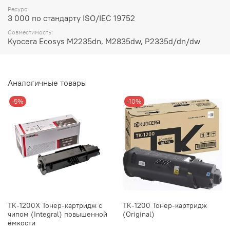
Ресурс:
3 000 по стандарту ISO/IEC 19752
Совместимость:
Kyocera Ecosys M2235dn, M2835dw, P2335d/dn/dw
Аналогичные товары
-5%
-10%
TK-1200X Тонер-картридж с
TK-1200 Тонер-картридж
чипом (Integral) повышенной
(Original)
ёмкости