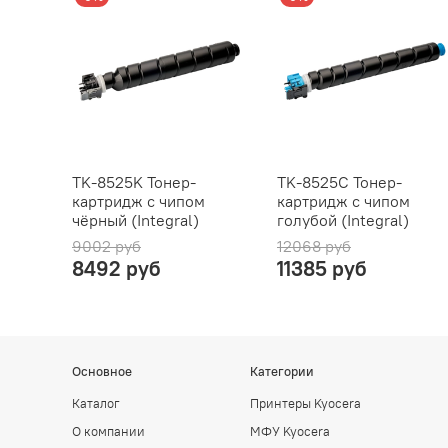
TK-8525K Тонер-
TK-8525C Тонер-
картридж с чипом
картридж с чипом
чёрный (Integral)
голубой (Integral)
9002 руб
12068 руб
8492 руб
11385 руб
Основное
Категории
Каталог
Принтеры Kyocera
О компании
МФУ Kyocera