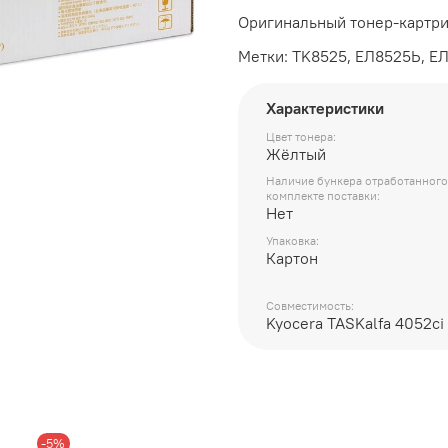
Оригинальный тонер-картри
Метки: TK8525, ЕЛ8525Ь, Е
Характеристики
Цвет тонера:
Жёлтый
Наличие бункера отработанного
комплекте поставки:
Нет
Упаковка:
Картон
Совместимость:
Kyocera TASKalfa 4052ci
-5%