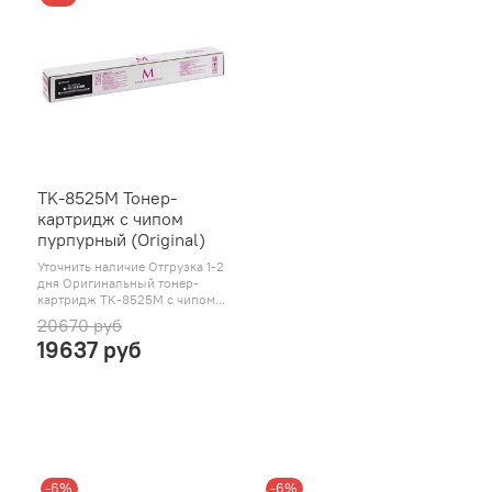
TK-8525M Тонер-
картридж с чипом
пурпурный (Original)
Уточнить наличие Отгрузка 1-2
дня Оригинальный тонер-
картридж TK-8525M с чипом...
20670 руб
19637 руб
-6%
-6%