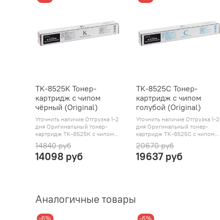
TK-8525K Тонер-
TK-8525C Тонер-
картридж с чипом
картридж с чипом
чёрный (Original)
голубой (Original)
Уточнить наличие Отгрузка 1-2
Уточнить наличие Отгрузка 1-2
дня Оригинальный тонер-
дня Оригинальный тонер-
картридж TK-8525K с чипом...
картридж TK-8525C с чипом...
14840 руб
20670 руб
14098 руб
19637 руб
Аналогичные товары
-6%
-6%