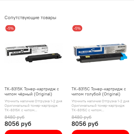
Сопутствующие товары
-5%
-5%
TK-8315K Тонер-картридж с
TK-8315C Тонер-картридж с
чипом чёрный (Original)
чипом голубой (Original)
Уточнить наличие Отгрузка 1-2 дня
Уточнить наличие Отгрузка 1-2 дня
Оригинальный тонер-картридж
Оригинальный тонер-картридж
TK-8315K с чипом...
TK-8315C с чипом...
8480 руб
8480 руб
8056 руб
8056 руб