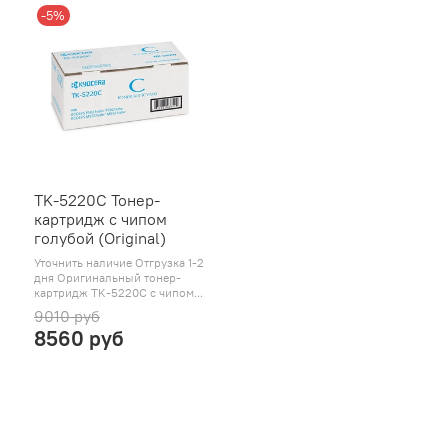
-5%
TK-5220C Тонер-
картридж с чипом
голубой (Original)
Уточнить наличие Отгрузка 1-2
дня Оригинальный тонер-
картридж TK-5220C с чипом...
9010 руб
8560 руб