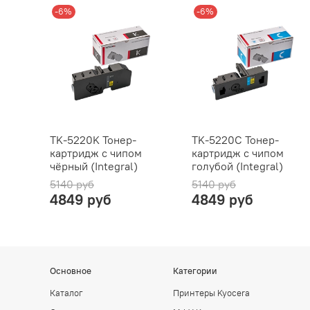
-6%
-6%
TK-5220K Тонер-
TK-5220C Тонер-
картридж с чипом
картридж с чипом
чёрный (Integral)
голубой (Integral)
5140 руб
5140 руб
4849 руб
4849 руб
Основное
Категории
Каталог
Принтеры Kyocera