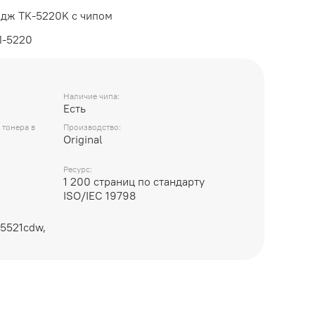
идж TK-5220K с чипом
Л-5220
Наличие чипа:
Есть
 тонера в
Производство:
Original
Ресурс:
1 200 страниц по стандарту
ISO/IEC 19798
M5521cdw,