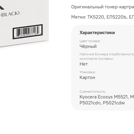
Оригинальный тонер-картр
Метки: TK5220, ЕЛ5220Ь, Е
Характеристики
Цвет тонера:
Чёрный
Наличие бункера отработанного
комплекте поставки:
Нет
Упаковка:
Картон
Совместимость:
Kyocera Ecosys M5521, 
P5021cdn, P5021cdw