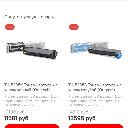
Сопутствующие товары
-5%
-5%
TK-5205K Тонер-картридж с
TK-5205C Тонер-картридж с
чипом чёрный (Original)
чипом голубой (Original)
Уточнить наличие Отгрузка 1-2 дня
Уточнить наличие Отгрузка 1-2 дня
Оригинальный тонер-картридж
Оригинальный тонер-картридж
TK-5205K с чипом...
TK-5205C с чипом...
12190 руб
14310 руб
11581 руб
13595 руб