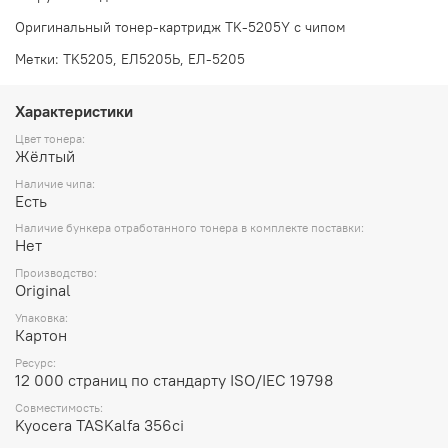
Оригинальный тонер-картридж TK-5205Y с чипом
Метки: TK5205, ЕЛ5205Ь, ЕЛ-5205
Характеристики
Цвет тонера:
Жёлтый
Наличие чипа:
Есть
Наличие бункера отработанного тонера в комплекте поставки:
Нет
Производство:
Original
Упаковка:
Картон
Ресурс:
12 000 страниц по стандарту ISO/IEC 19798
Совместимость:
Kyocera TASKalfa 356ci