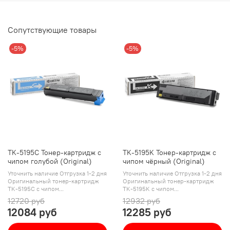
Сопутствующие товары
-5%
-5%
TK-5195C Тонер-картридж с
TK-5195K Тонер-картридж с
чипом голубой (Original)
чипом чёрный (Original)
Уточнить наличие Отгрузка 1-2 дня
Уточнить наличие Отгрузка 1-2 дня
Оригинальный тонер-картридж
Оригинальный тонер-картридж
TK-5195C с чипом...
TK-5195K с чипом...
12720 руб
12932 руб
12084 руб
12285 руб