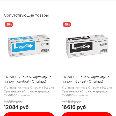
Сопутствующие товары
-5%
-5%
TK-5160C Тонер-картридж с
TK-5160K Тонер-картридж с
чипом голубой (Original)
чипом чёрный (Original)
Уточнить наличие Отгрузка 1-2 дня
Уточнить наличие Отгрузка 1-2 дня
Оригинальный тонер-картридж
Оригинальный тонер-картридж
TK-5160C с чипом...
TK-5160K с чипом...
12720 руб
17490 руб
12084 руб
16616 руб