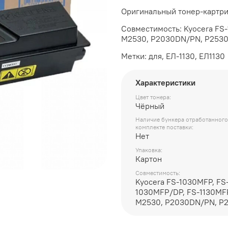
Оригинальный тонер-картри
Совместимость: Kyocera FS
M2530, P2030DN/PN, P253
Метки: для, ЕЛ-1130, ЕЛ1130
Характеристики
Цвет тонера:
Чёрный
Наличие бункера отработанного
комплекте поставки:
Нет
Упаковка:
Картон
Совместимость:
Kyocera FS-1030MFP, FS
1030MFP/DP, FS-1130MF
M2530, P2030DN/PN, P