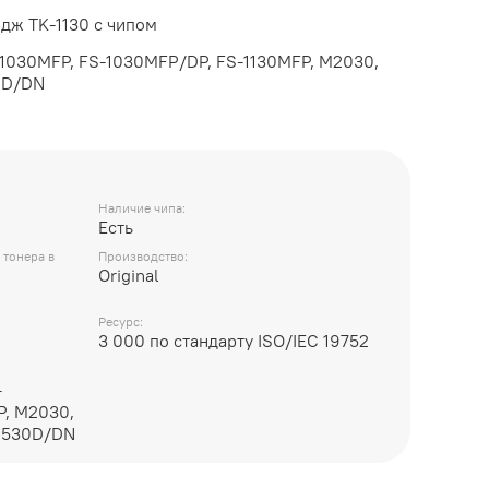
дж TK-1130 с чипом
-1030MFP, FS-1030MFP/DP, FS-1130MFP, M2030,
0D/DN
Наличие чипа:
Есть
 тонера в
Производство:
Original
Ресурс:
3 000 по стандарту ISO/IEC 19752
-
P, M2030,
2530D/DN