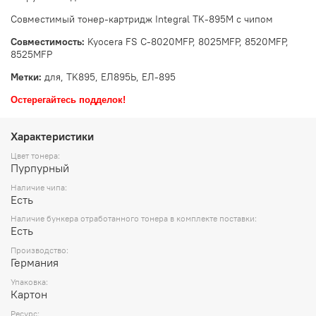
Совместимый тонер-картридж Integral TK-895M с чипом
Совместимость:
Kyocera FS C-8020MFP, 8025MFP, 8520MFP,
8525MFP
Метки:
для, TK895, ЕЛ895Ь, ЕЛ-895
Остерегайтесь подделок!
Характеристики
Цвет тонера:
Пурпурный
Наличие чипа:
Есть
Наличие бункера отработанного тонера в комплекте поставки:
Есть
Производство:
Германия
Упаковка:
Картон
Ресурс: