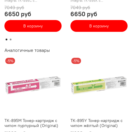
Integral TK-895C с...
Integral TK-895K с...
7049 руб
7049 руб
6650 руб
6650 руб
В корзину
В корзину
Аналогичные товары
-5%
-5%
TK-895M Тонер-картридж с
TK-895Y Тонер-картридж с
чипом пурпурный (Original)
чипом жёлтый (Original)