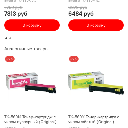
Integral TK-560K с...
Integral TK-560M с...
7752 руб
6873 руб
7313 руб
6484 руб
В корзину
В корзину
Аналогичные товары
-5%
-5%
TK-560M Тонер-картридж с
TK-560Y Тонер-картридж с
чипом пурпурный (Original)
чипом жёлтый (Original)