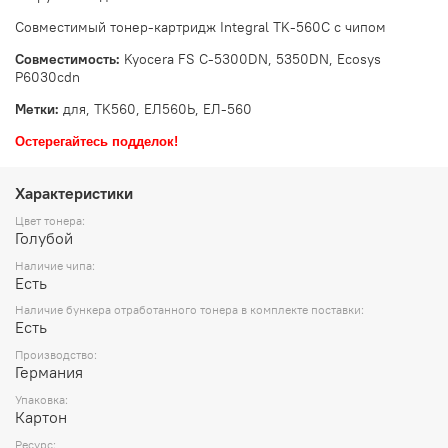
Совместимый тонер-картридж Integral TK-560C с чипом
Совместимость:
Kyocera FS C-5300DN, 5350DN, Ecosys
P6030cdn
Метки:
для, TK560, ЕЛ560Ь, ЕЛ-560
Остерегайтесь подделок!
Характеристики
Цвет тонера:
Голубой
Наличие чипа:
Есть
Наличие бункера отработанного тонера в комплекте поставки:
Есть
Производство:
Германия
Упаковка:
Картон
Ресурс: