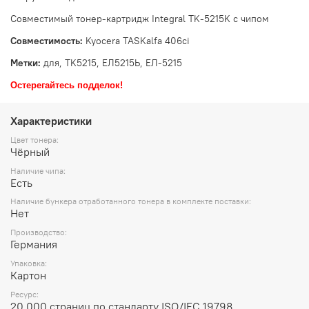
Совместимый тонер-картридж Integral TK-5215K с чипом
Совместимость:
Kyocera TASKalfa 406ci
Метки:
для, TK5215, ЕЛ5215Ь, ЕЛ-5215
Остерегайтесь подделок!
Характеристики
Цвет тонера:
Чёрный
Наличие чипа:
Есть
Наличие бункера отработанного тонера в комплекте поставки:
Нет
Производство:
Германия
Упаковка:
Картон
Ресурс:
20 000 страниц по стандарту ISO/IEC 19798