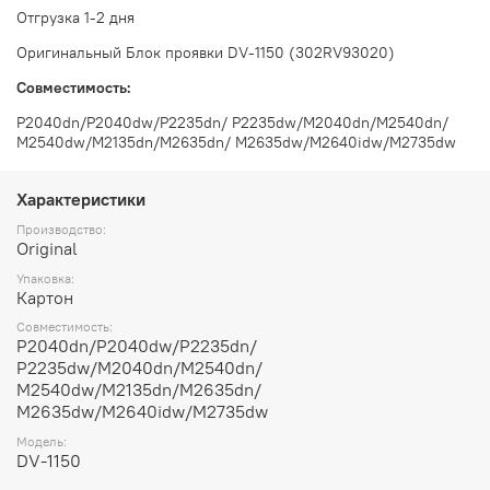
Отгрузка 1-2 дня
Оригинальный Блок проявки DV-1150 (302RV93020)
Совместимость:
P2040dn/P2040dw/P2235dn/ P2235dw/M2040dn/M2540dn/
M2540dw/M2135dn/M2635dn/ M2635dw/M2640idw/M2735dw
Характеристики
Производство:
Original
Упаковка:
Картон
Совместимость:
P2040dn/P2040dw/P2235dn/
P2235dw/M2040dn/M2540dn/
M2540dw/M2135dn/M2635dn/
M2635dw/M2640idw/M2735dw
Модель:
DV-1150